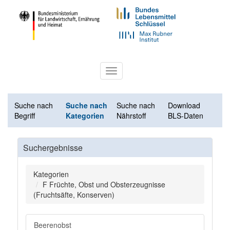
Toggle
navigation
Suche nach
Suche nach
Suche nach
Download
Begriff
Kategorien
Nährstoff
BLS-Daten
Suchergebnisse
Kategorien
F Früchte, Obst und Obsterzeugnisse
(Fruchtsäfte, Konserven)
Beerenobst