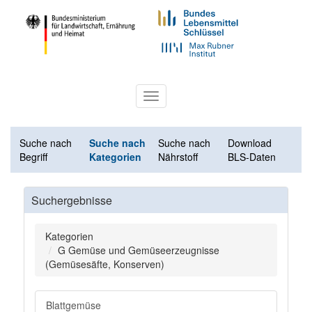
Toggle
navigation
Suche nach
Suche nach
Suche nach
Download
Begriff
Kategorien
Nährstoff
BLS-Daten
Suchergebnisse
Kategorien
G Gemüse und Gemüseerzeugnisse
(Gemüsesäfte, Konserven)
Blattgemüse