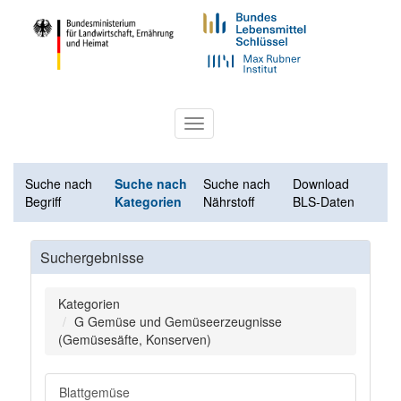
Toggle
navigation
Suche nach
Suche nach
Suche nach
Download
Begriff
Kategorien
Nährstoff
BLS-Daten
Suchergebnisse
Kategorien
G Gemüse und Gemüseerzeugnisse
(Gemüsesäfte, Konserven)
Blattgemüse