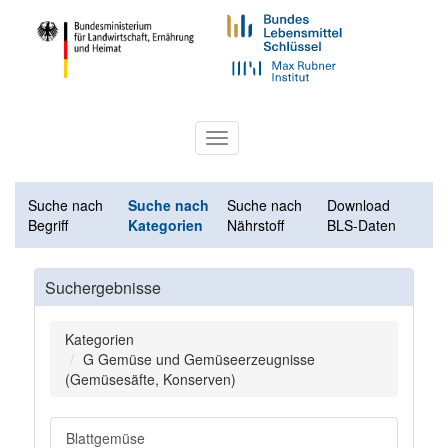
Toggle
navigation
Suche nach
Suche nach
Suche nach
Download
Begriff
Kategorien
Nährstoff
BLS-Daten
Suchergebnisse
Kategorien
G Gemüse und Gemüseerzeugnisse
(Gemüsesäfte, Konserven)
Blattgemüse