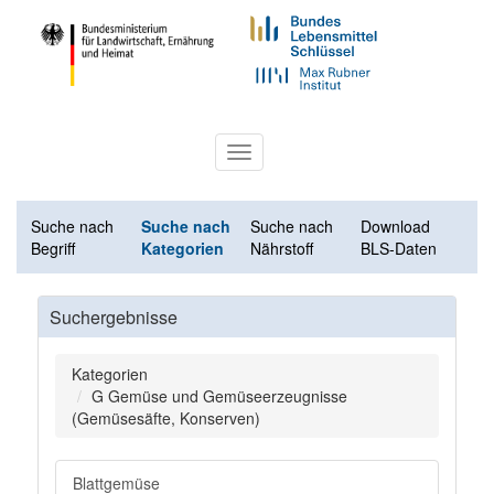
Toggle
navigation
Suche nach
Suche nach
Suche nach
Download
Begriff
Kategorien
Nährstoff
BLS-Daten
Suchergebnisse
Kategorien
G Gemüse und Gemüseerzeugnisse
(Gemüsesäfte, Konserven)
Blattgemüse