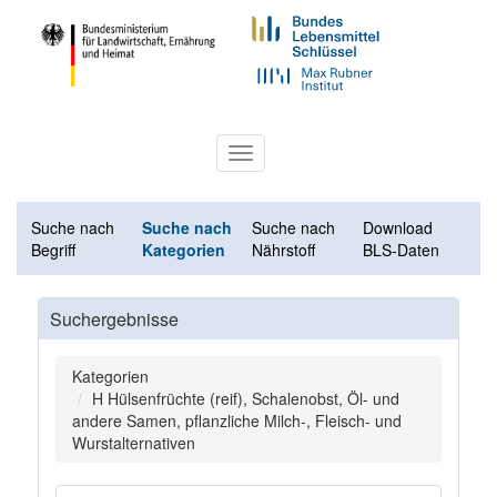
Toggle
navigation
Suche nach
Suche nach
Suche nach
Download
Begriff
Kategorien
Nährstoff
BLS-Daten
Suchergebnisse
Kategorien
H Hülsenfrüchte (reif), Schalenobst, Öl- und
andere Samen, pflanzliche Milch-, Fleisch- und
Wurstalternativen