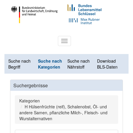
Toggle
navigation
Suche nach
Suche nach
Suche nach
Download
Begriff
Kategorien
Nährstoff
BLS-Daten
Suchergebnisse
Kategorien
H Hülsenfrüchte (reif), Schalenobst, Öl- und
andere Samen, pflanzliche Milch-, Fleisch- und
Wurstalternativen