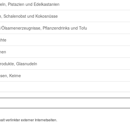
ln, Pistazien und Edelkastanien
, Schalenobst und Kokosnüsse
/Ölsamenerzeugnisse, Pflanzendrinks und Tofu
chte
men
rodukte, Glasnudeln
sen, Keime
lt verlinkter externer Internetseiten.