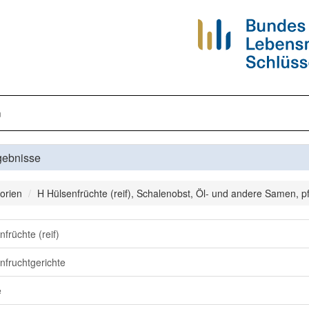
n
gebnisse
orien
H Hülsenfrüchte (reif), Schalenobst, Öl- und andere Samen, pfl
nfrüchte (reif)
nfruchtgerichte
e