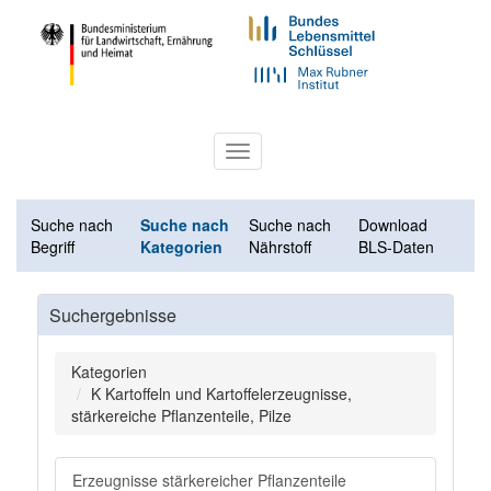
Toggle
navigation
Suche nach
Suche nach
Suche nach
Download
Begriff
Kategorien
Nährstoff
BLS-Daten
Suchergebnisse
Kategorien
K Kartoffeln und Kartoffelerzeugnisse,
stärkereiche Pflanzenteile, Pilze
Erzeugnisse stärkereicher Pflanzenteile