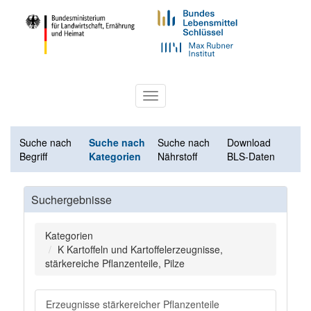
Toggle
navigation
Suche nach
Suche nach
Suche nach
Download
Begriff
Kategorien
Nährstoff
BLS-Daten
Suchergebnisse
Kategorien
K Kartoffeln und Kartoffelerzeugnisse,
stärkereiche Pflanzenteile, Pilze
Erzeugnisse stärkereicher Pflanzenteile