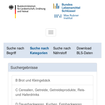
Toggle
navigation
Suche nach
Suche nach
Suche nach
Download
Begriff
Kategorien
Nährstoff
BLS-Daten
Suchergebnisse
B Brot und Kleingebäck
C Cerealien, Getreide, Getreideprodukte, Reis-
und Haferdrinks
D Dauerbackwaren, Kuchen, Feinbackwaren