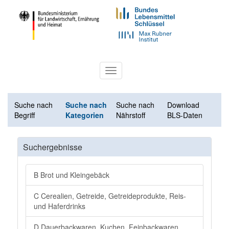
Toggle
navigation
Suche nach
Suche nach
Suche nach
Download
Begriff
Kategorien
Nährstoff
BLS-Daten
Suchergebnisse
B Brot und Kleingebäck
C Cerealien, Getreide, Getreideprodukte, Reis-
und Haferdrinks
D Dauerbackwaren, Kuchen, Feinbackwaren