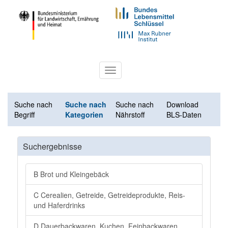
Toggle
navigation
Suche nach
Suche nach
Suche nach
Download
Begriff
Kategorien
Nährstoff
BLS-Daten
Suchergebnisse
B Brot und Kleingebäck
C Cerealien, Getreide, Getreideprodukte, Reis-
und Haferdrinks
D Dauerbackwaren, Kuchen, Feinbackwaren