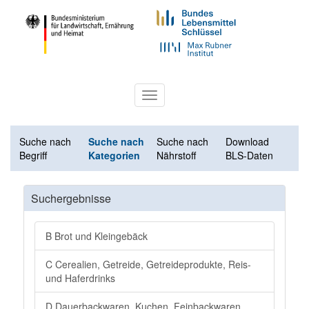
Toggle
navigation
Suche nach
Suche nach
Suche nach
Download
Begriff
Kategorien
Nährstoff
BLS-Daten
Suchergebnisse
B Brot und Kleingebäck
C Cerealien, Getreide, Getreideprodukte, Reis-
und Haferdrinks
D Dauerbackwaren, Kuchen, Feinbackwaren