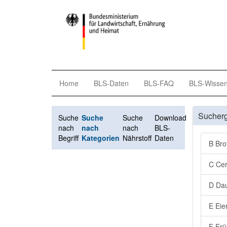
Home
BLS-Daten
BLS-FAQ
BLS-Wisse
Sucher
Suche
Suche
Suche
Download
nach
nach
nach
BLS-
Begriff
Kategorien
Nährstoff
Daten
B Bro
C Cer
D Dau
E Eie
F Frü