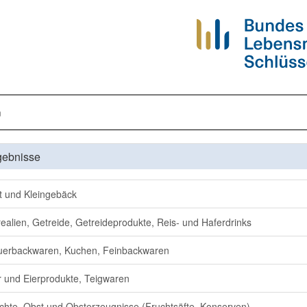
n
gebnisse
t und Kleingebäck
ealien, Getreide, Getreideprodukte, Reis- und Haferdrinks
erbackwaren, Kuchen, Feinbackwaren
r und Eierprodukte, Teigwaren
chte, Obst und Obsterzeugnisse (Fruchtsäfte, Konserven)