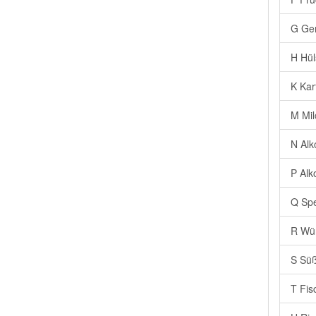
G Ge
H Hül
K Kar
M Mil
N Alk
P Alk
Q Spe
R Wür
S Süß
T Fis