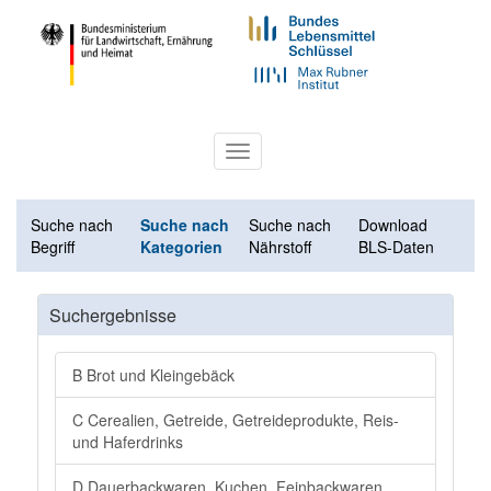
Toggle
navigation
Suche nach
Suche nach
Suche nach
Download
Begriff
Kategorien
Nährstoff
BLS-Daten
Suchergebnisse
B Brot und Kleingebäck
C Cerealien, Getreide, Getreideprodukte, Reis-
und Haferdrinks
D Dauerbackwaren, Kuchen, Feinbackwaren