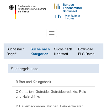
Toggle
navigation
Suche nach
Suche nach
Suche nach
Download
Begriff
Kategorien
Nährstoff
BLS-Daten
Suchergebnisse
B Brot und Kleingebäck
C Cerealien, Getreide, Getreideprodukte, Reis-
und Haferdrinks
D Dauerbackwaren, Kuchen, Feinbackwaren