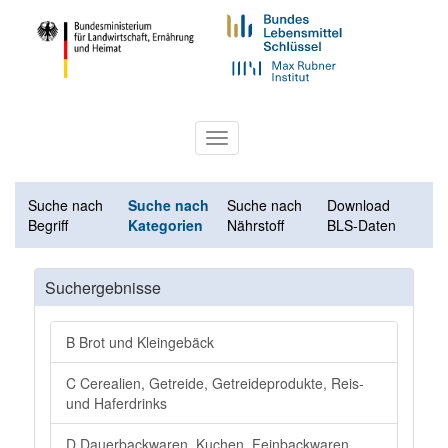
Toggle
navigation
Suche nach
Suche nach
Suche nach
Download
Begriff
Kategorien
Nährstoff
BLS-Daten
Suchergebnisse
B Brot und Kleingebäck
C Cerealien, Getreide, Getreideprodukte, Reis-
und Haferdrinks
D Dauerbackwaren, Kuchen, Feinbackwaren