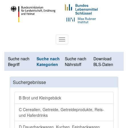
Toggle
navigation
Suche nach
Suche nach
Suche nach
Download
Begriff
Kategorien
Nährstoff
BLS-Daten
Suchergebnisse
B Brot und Kleingebäck
C Cerealien, Getreide, Getreideprodukte, Reis-
und Haferdrinks
D Dauerbackwaren, Kuchen, Feinbackwaren