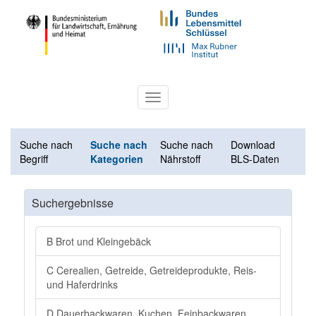
Toggle
navigation
Suche nach
Suche nach
Suche nach
Download
Begriff
Kategorien
Nährstoff
BLS-Daten
Suchergebnisse
B Brot und Kleingebäck
C Cerealien, Getreide, Getreideprodukte, Reis-
und Haferdrinks
D Dauerbackwaren, Kuchen, Feinbackwaren