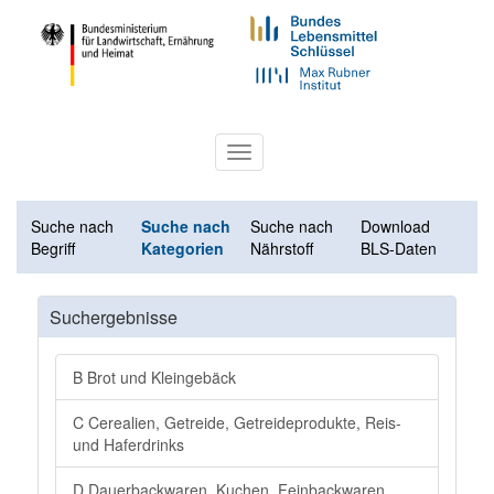
Toggle
navigation
Suche nach
Suche nach
Suche nach
Download
Begriff
Kategorien
Nährstoff
BLS-Daten
Suchergebnisse
B Brot und Kleingebäck
C Cerealien, Getreide, Getreideprodukte, Reis-
und Haferdrinks
D Dauerbackwaren, Kuchen, Feinbackwaren