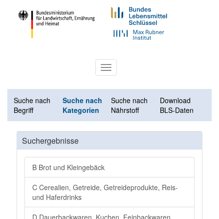
Toggle
navigation
Suche nach
Suche nach
Suche nach
Download
Begriff
Kategorien
Nährstoff
BLS-Daten
Suchergebnisse
B Brot und Kleingebäck
C Cerealien, Getreide, Getreideprodukte, Reis-
und Haferdrinks
D Dauerbackwaren, Kuchen, Feinbackwaren