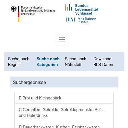
Toggle
navigation
Suche nach
Suche nach
Suche nach
Download
Begriff
Kategorien
Nährstoff
BLS-Daten
Suchergebnisse
B Brot und Kleingebäck
C Cerealien, Getreide, Getreideprodukte, Reis-
und Haferdrinks
D Dauerbackwaren, Kuchen, Feinbackwaren