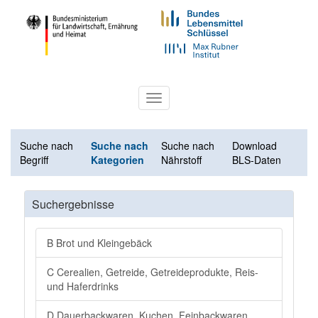
Toggle
navigation
Suche nach
Suche nach
Suche nach
Download
Begriff
Kategorien
Nährstoff
BLS-Daten
Suchergebnisse
B Brot und Kleingebäck
C Cerealien, Getreide, Getreideprodukte, Reis-
und Haferdrinks
D Dauerbackwaren, Kuchen, Feinbackwaren