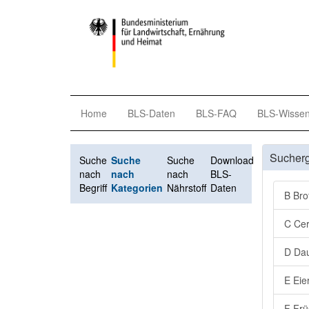
Home
BLS-Daten
BLS-FAQ
BLS-Wisse
Sucher
Suche
Suche
Suche
Download
nach
nach
nach
BLS-
Begriff
Kategorien
Nährstoff
Daten
B Bro
C Cer
D Dau
E Eie
F Frü