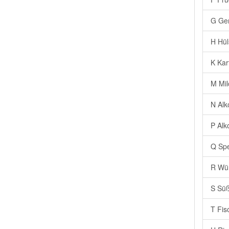
G Ge
H Hül
K Kar
M Mil
N Alk
P Alk
Q Spe
R Wür
S Süß
T Fis