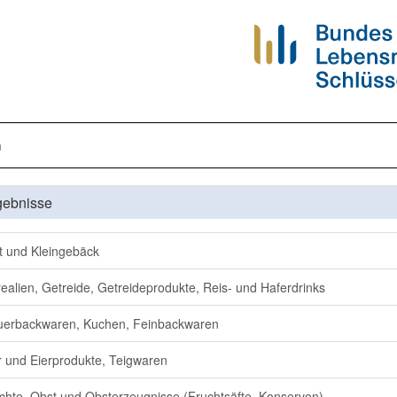
n
gebnisse
t und Kleingebäck
ealien, Getreide, Getreideprodukte, Reis- und Haferdrinks
erbackwaren, Kuchen, Feinbackwaren
r und Eierprodukte, Teigwaren
chte, Obst und Obsterzeugnisse (Fruchtsäfte, Konserven)