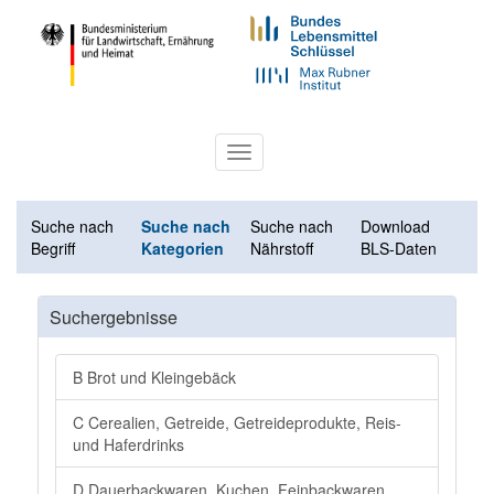
Toggle
navigation
Suche nach
Suche nach
Suche nach
Download
Begriff
Kategorien
Nährstoff
BLS-Daten
Suchergebnisse
B Brot und Kleingebäck
C Cerealien, Getreide, Getreideprodukte, Reis-
und Haferdrinks
D Dauerbackwaren, Kuchen, Feinbackwaren