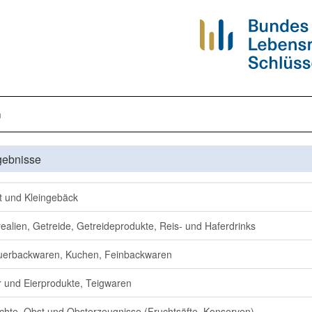
n
gebnisse
t und Kleingebäck
ealien, Getreide, Getreideprodukte, Reis- und Haferdrinks
erbackwaren, Kuchen, Feinbackwaren
r und Eierprodukte, Teigwaren
chte, Obst und Obsterzeugnisse (Fruchtsäfte, Konserven)