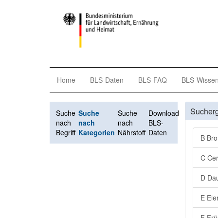
Home
BLS-Daten
BLS-FAQ
BLS-Wisse
Sucher
Suche
Suche
Suche
Download
nach
nach
nach
BLS-
Begriff
Kategorien
Nährstoff
Daten
B Bro
C Cer
D Dau
E Eie
F Frü