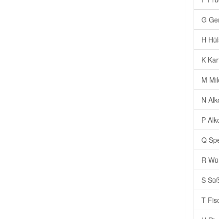
G Ge
H Hül
K Kar
M Mil
N Alk
P Alk
Q Spe
R Wür
S Süß
T Fis