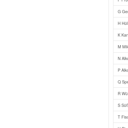
G Ge
H Hül
K Kar
M Mil
N Alk
P Alk
Q Spe
R Wür
S Süß
T Fis