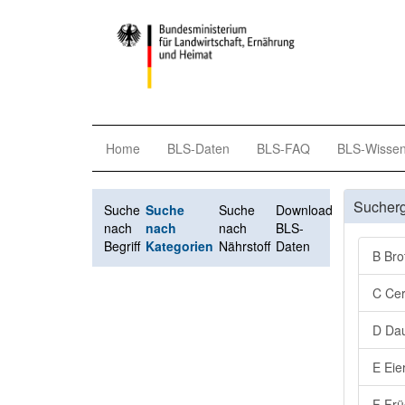
Home
BLS-Daten
BLS-FAQ
BLS-Wisse
Sucher
Suche
Suche
Suche
Download
nach
nach
nach
BLS-
Begriff
Kategorien
Nährstoff
Daten
B Bro
C Cer
D Dau
E Eie
F Frü