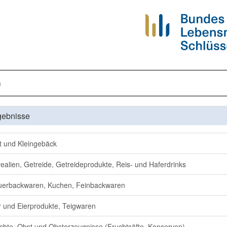
n
gebnisse
t und Kleingebäck
ealien, Getreide, Getreideprodukte, Reis- und Haferdrinks
erbackwaren, Kuchen, Feinbackwaren
r und Eierprodukte, Teigwaren
chte, Obst und Obsterzeugnisse (Fruchtsäfte, Konserven)