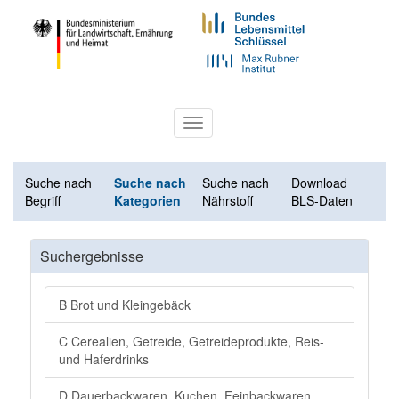
Toggle
navigation
Suche nach
Suche nach
Suche nach
Download
Begriff
Kategorien
Nährstoff
BLS-Daten
Suchergebnisse
B Brot und Kleingebäck
C Cerealien, Getreide, Getreideprodukte, Reis-
und Haferdrinks
D Dauerbackwaren, Kuchen, Feinbackwaren