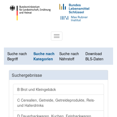
Toggle
navigation
Suche nach
Suche nach
Suche nach
Download
Begriff
Kategorien
Nährstoff
BLS-Daten
Suchergebnisse
B Brot und Kleingebäck
C Cerealien, Getreide, Getreideprodukte, Reis-
und Haferdrinks
D Dauerbackwaren, Kuchen, Feinbackwaren