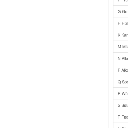
G Ge
H Hül
K Kar
M Mil
N Alk
P Alk
Q Spe
R Wür
S Süß
T Fis