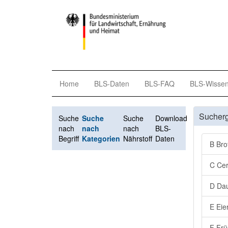
Home
BLS-Daten
BLS-FAQ
BLS-Wisse
Sucher
Suche
Suche
Suche
Download
nach
nach
nach
BLS-
Begriff
Kategorien
Nährstoff
Daten
B Bro
C Cer
D Dau
E Eie
F Frü