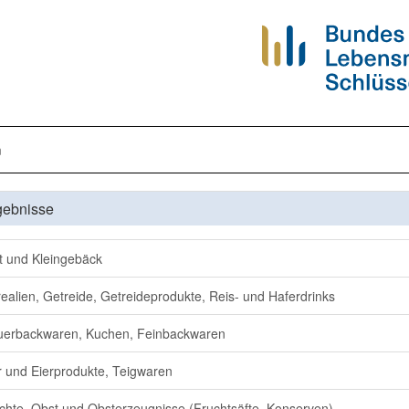
n
gebnisse
t und Kleingebäck
ealien, Getreide, Getreideprodukte, Reis- und Haferdrinks
erbackwaren, Kuchen, Feinbackwaren
r und Eierprodukte, Teigwaren
chte, Obst und Obsterzeugnisse (Fruchtsäfte, Konserven)