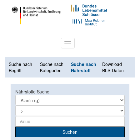
Toggle
navigation
Suche nach
Suche nach
Suche nach
Download
Begriff
Kategorien
Nährstoff
BLS-Daten
Nährstoffe Suche
Suchen