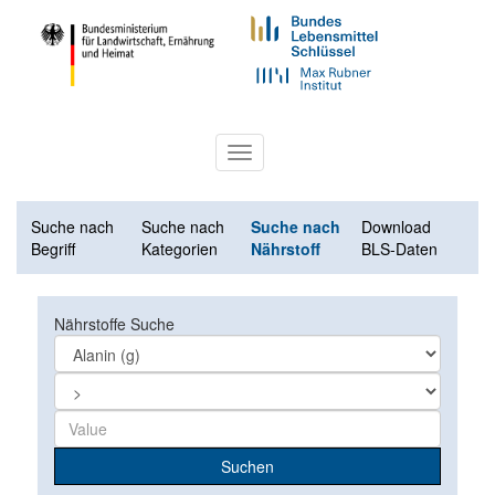
Toggle
navigation
Suche nach
Suche nach
Suche nach
Download
Begriff
Kategorien
Nährstoff
BLS-Daten
Nährstoffe Suche
Suchen