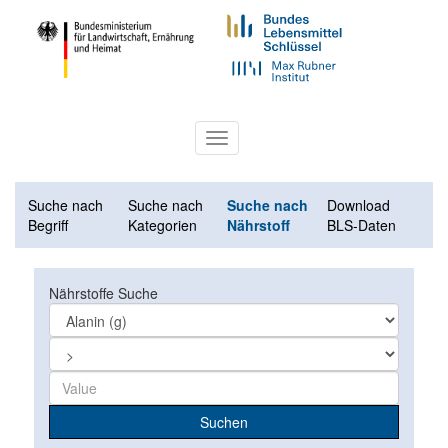
Toggle
navigation
Suche nach
Suche nach
Suche nach
Download
Begriff
Kategorien
Nährstoff
BLS-Daten
Nährstoffe Suche
Suchen