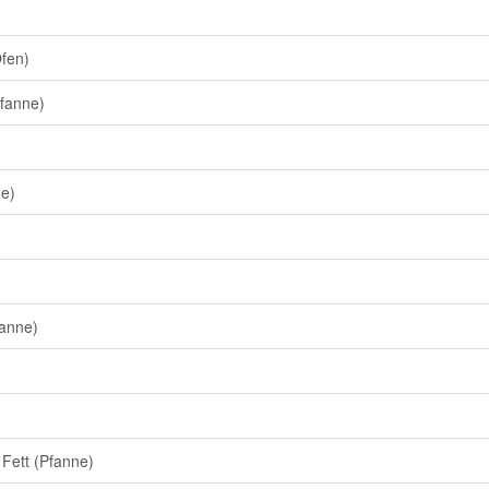
Ofen)
Pfanne)
ne)
fanne)
Fett (Pfanne)