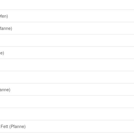
Ofen)
Pfanne)
ne)
fanne)
Fett (Pfanne)