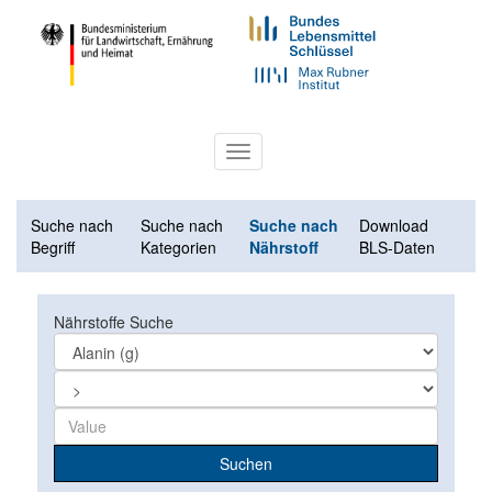
Toggle
navigation
Suche nach
Suche nach
Suche nach
Download
Begriff
Kategorien
Nährstoff
BLS-Daten
Nährstoffe Suche
Suchen