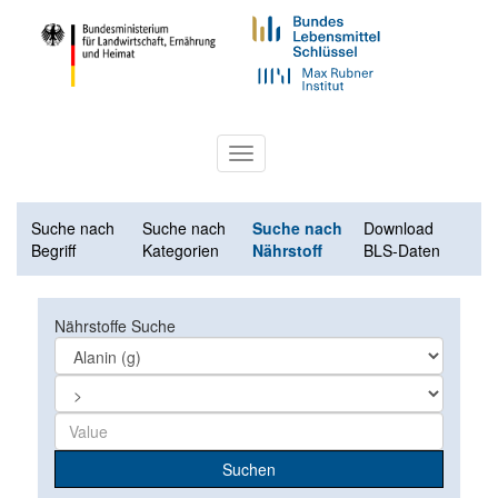
Toggle
navigation
Suche nach
Suche nach
Suche nach
Download
Begriff
Kategorien
Nährstoff
BLS-Daten
Nährstoffe Suche
Suchen