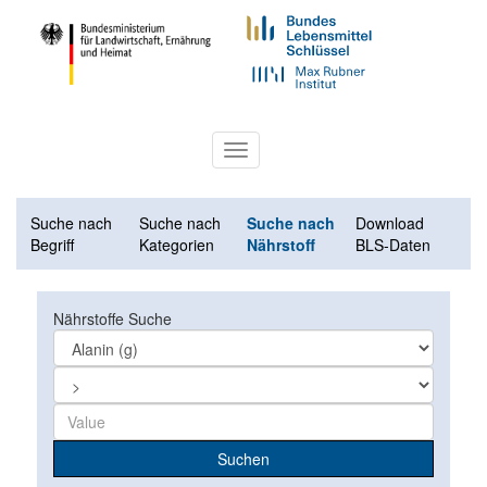
Toggle
navigation
Suche nach
Suche nach
Suche nach
Download
Begriff
Kategorien
Nährstoff
BLS-Daten
Nährstoffe Suche
Suchen