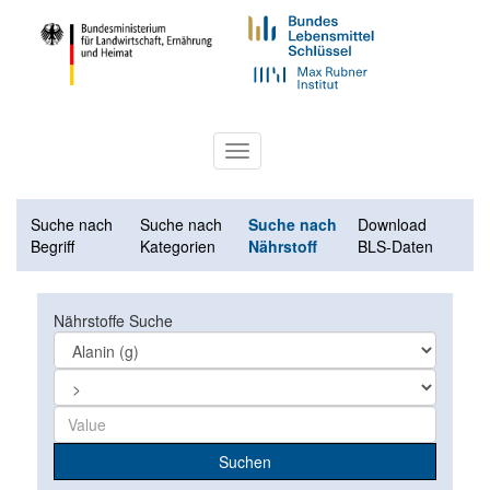
Toggle
navigation
Suche nach
Suche nach
Suche nach
Download
Begriff
Kategorien
Nährstoff
BLS-Daten
Nährstoffe Suche
Suchen