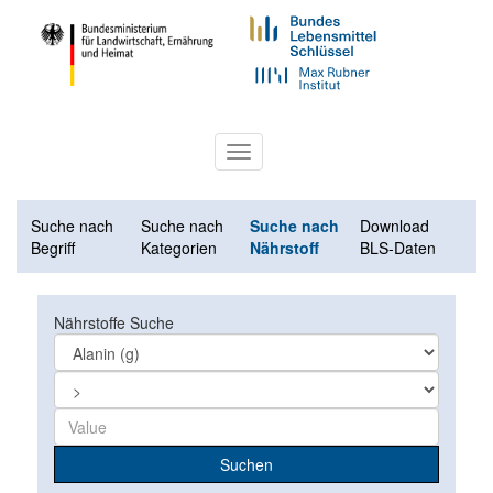
Toggle
navigation
Suche nach
Suche nach
Suche nach
Download
Begriff
Kategorien
Nährstoff
BLS-Daten
Nährstoffe Suche
Suchen