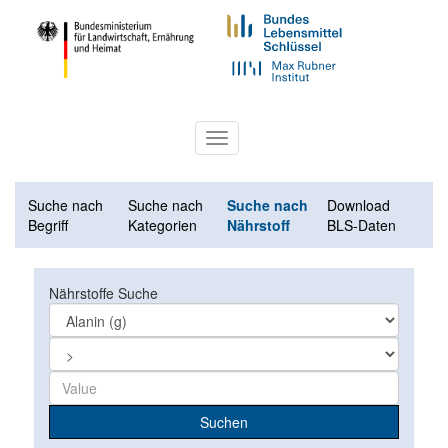
Toggle
navigation
Suche nach
Suche nach
Suche nach
Download
Begriff
Kategorien
Nährstoff
BLS-Daten
Nährstoffe Suche
Suchen