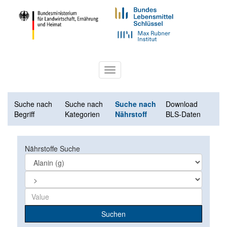
Toggle
navigation
Suche nach
Suche nach
Suche nach
Download
Begriff
Kategorien
Nährstoff
BLS-Daten
Nährstoffe Suche
Suchen