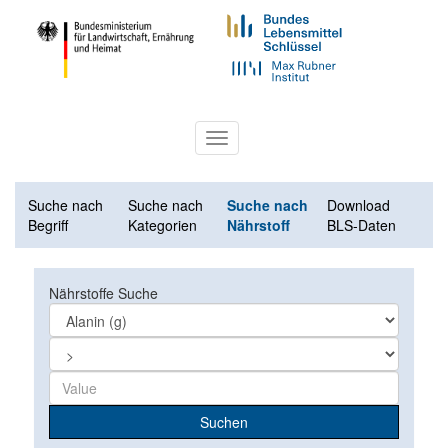
Toggle
navigation
Suche nach
Suche nach
Suche nach
Download
Begriff
Kategorien
Nährstoff
BLS-Daten
Nährstoffe Suche
Suchen