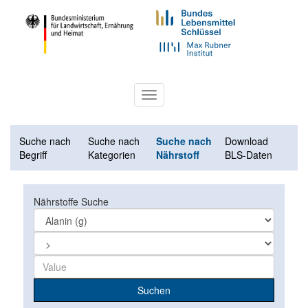
Toggle
navigation
Suche nach
Suche nach
Suche nach
Download
Begriff
Kategorien
Nährstoff
BLS-Daten
Nährstoffe Suche
Suchen