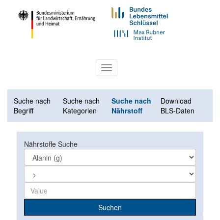
Toggle
navigation
Suche nach
Suche nach
Suche nach
Download
Begriff
Kategorien
Nährstoff
BLS-Daten
Nährstoffe Suche
Suchen