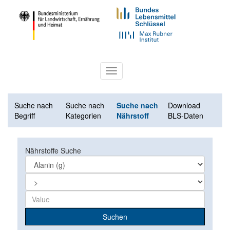
Toggle
navigation
Suche nach
Suche nach
Suche nach
Download
Begriff
Kategorien
Nährstoff
BLS-Daten
Nährstoffe Suche
Suchen