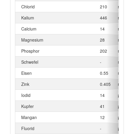
Chlorid
210
mg
Kalium
446
mg
Calcium
14
mg
Magnesium
28
mg
Phosphor
202
mg
Schwefel
-
mg
Eisen
0.55
mg
Zink
0.405
mg
Iodid
14
µg
Kupfer
41
µg
Mangan
12
µg
Fluorid
-
µg