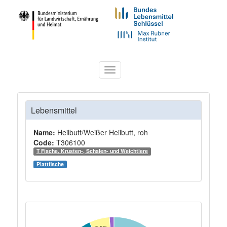
Toggle
navigation
Lebensmittel
Name:
Heilbutt/Weißer Heilbutt, roh
Code:
T306100
T Fische, Krusten-, Schalen- und Weichtiere
Plattfische