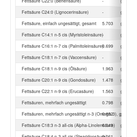
Fettsäure C22:0 (Behensäure)
-
g
Fettsäure C24:0 (Lignocerinsäure)
-
g
Fettsäure, einfach ungesättigt, gesamt
5.703
g
Fettsäure C14:1 n-5 cis (Myristoleinsäure)
-
g
Fettsäure C16:1 n-7 cis (Palmitoleinsäure)
0.699
g
Fettsäure C18:1 n-7 cis (Vaccensäure)
-
g
Fettsäure C18:1 n-9 cis (Ölsäure)
1.963
g
Fettsäure C20:1 n-9 cis (Gondosäure)
1.478
g
Fettsäure C22:1 n-9 cis (Erucasäure)
1.563
g
Fettsäuren, mehrfach ungesättigt
0.798
g
Fettsäuren, mehrfach ungesättigt n-3 (Omega-3), gesamt
0.652
g
Fettsäure C18:3 n-3 all-cis (Alpha-Linolensäure)
0.043
g
Fettsäure C18:4 n-3 all-cis (Stearidonsäure)
0.061
g