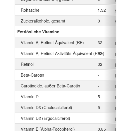
Rohasche
1.32
g
Zuckeralkohole, gesamt
0
g
Fettlösliche Vitamine
Vitamin A, Retinol-Äquivalent (RE)
32
µg
Vitamin A, Retinol-Aktivitäts-Äquivalent (RAE)
32
µg
Retinol
32
µg
Beta‑Carotin
-
µg
Carotinoide, außer Beta-Carotin
-
µg
Vitamin D
5
µg
Vitamin D3 (Cholecalciferol)
5
µg
Vitamin D2 (Ergocalciferol)
-
µg
Vitamin E (Alpha-Tocopherol)
0.85
mg