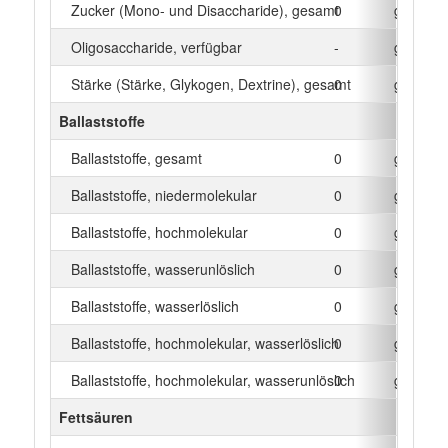
Zucker (Mono- und Disaccharide), gesamt
0
g
Oligosaccharide, verfügbar
-
g
Stärke (Stärke, Glykogen, Dextrine), gesamt
0
g
Ballaststoffe
Ballaststoffe, gesamt
0
g
Ballaststoffe, niedermolekular
0
g
Ballaststoffe, hochmolekular
0
g
Ballaststoffe, wasserunlöslich
0
g
Ballaststoffe, wasserlöslich
0
g
Ballaststoffe, hochmolekular, wasserlöslich
0
g
Ballaststoffe, hochmolekular, wasserunlöslich
0
g
Fettsäuren