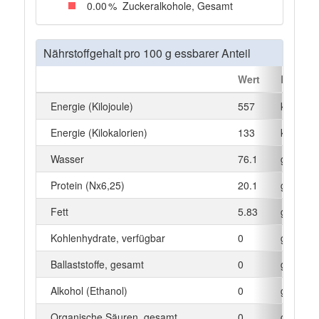
0
.00
%
Zuckeralkohole, Gesamt
Nährstoffgehalt pro 100 g essbarer Anteil
Wert
Einheit
Energie (Kilojoule)
557
kJ
Energie (Kilokalorien)
133
kcal
Wasser
76.1
g
Protein (Nx6,25)
20.1
g
Fett
5.83
g
Kohlenhydrate, verfügbar
0
g
Ballaststoffe, gesamt
0
g
Alkohol (Ethanol)
0
g
Organische Säuren, gesamt
0
g