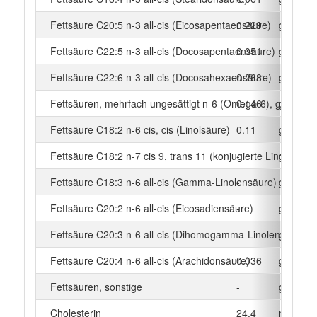
Fettsäure C20:5 n-3 all-cis (Eicosapentaensäure)
0.229
g
Fettsäure C22:5 n-3 all-cis (Docosapentaensäure)
0.051
g
Fettsäure C22:6 n-3 all-cis (Docosahexaensäure)
0.268
g
Fettsäuren, mehrfach ungesättigt n-6 (Omega-6), gesamt
0.146
g
Fettsäure C18:2 n-6 cis, cis (Linolsäure)
0.11
g
Fettsäure C18:2 n-7 cis 9, trans 11 (konjugierte Linolsäure)
-
g
Fettsäure C18:3 n-6 all-cis (Gamma-Linolensäure)
-
g
Fettsäure C20:2 n-6 all-cis (Eicosadiensäure)
-
g
Fettsäure C20:3 n-6 all-cis (Dihomogamma-Linolensäure)
-
g
Fettsäure C20:4 n-6 all-cis (Arachidonsäure)
0.036
g
Fettsäuren, sonstige
-
g
Cholesterin
24.4
mg