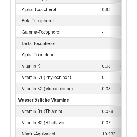
Alpha‑Tocopherol
0.85
mg
Beta-Tocopherol
-
mg
Gamma-Tocopherol
-
mg
Delta-Tocopherol
-
mg
Alpha-Tocotrienol
-
mg
Vitamin K
0.08
µg
Vitamin K1 (Phyllochinon)
0
µg
Vitamin K2 (Menachinone)
0.08
µg
Wasserlösliche Vitamine
Vitamin B1 (Thiamin)
0.078
mg
Vitamin B2 (Riboflavin)
0.07
mg
Niacin-Äquivalent
10.233
mg