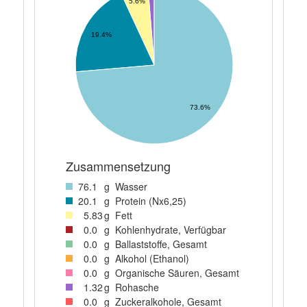
5.6%
19.4%
73.6%
Zusammensetzung
76
.1
g
Wasser
20
.1
g
Protein (Nx6,25)
5
.83
g
Fett
0
.0
g
Kohlenhydrate, Verfügbar
0
.0
g
Ballaststoffe, Gesamt
0
.0
g
Alkohol (Ethanol)
0
.0
g
Organische Säuren, Gesamt
1
.32
g
Rohasche
0
.0
g
Zuckeralkohole, Gesamt