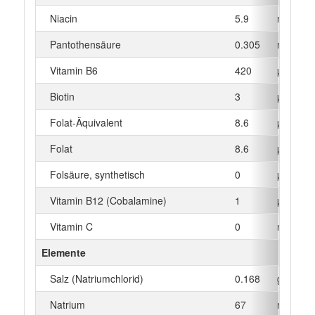
Niacin
5.9
mg
Pantothensäure
0.305
mg
Vitamin B6
420
µg
Biotin
3
µg
Folat-Äquivalent
8.6
µg
Folat
8.6
µg
Folsäure, synthetisch
0
µg
Vitamin B12 (Cobalamine)
1
µg
Vitamin C
0
mg
Elemente
Salz (Natriumchlorid)
0.168
g
Natrium
67
mg