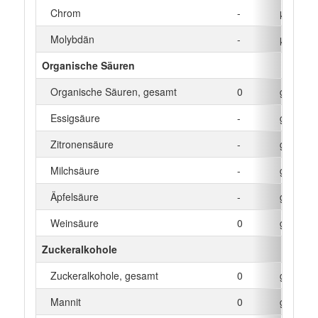
Chrom
-
µg
Molybdän
-
µg
Organische Säuren
Organische Säuren, gesamt
0
g
Essigsäure
-
g
Zitronensäure
-
g
Milchsäure
-
g
Äpfelsäure
-
g
Weinsäure
0
g
Zuckeralkohole
Zuckeralkohole, gesamt
0
g
Mannit
0
g