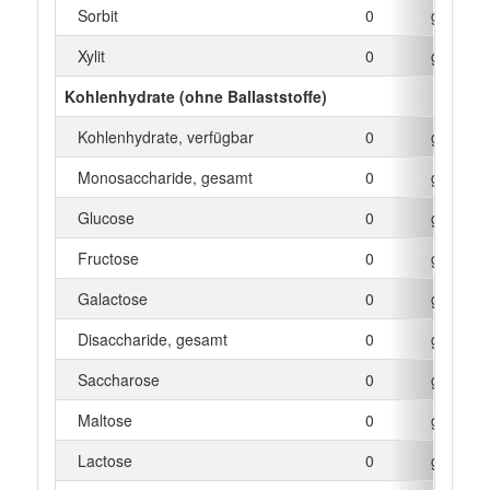
Sorbit
0
g
Xylit
0
g
Kohlenhydrate (ohne Ballaststoffe)
Kohlenhydrate, verfügbar
0
g
Monosaccharide, gesamt
0
g
Glucose
0
g
Fructose
0
g
Galactose
0
g
Disaccharide, gesamt
0
g
Saccharose
0
g
Maltose
0
g
Lactose
0
g