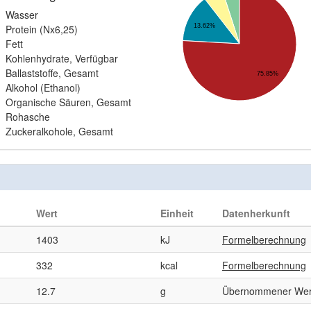
Wasser
13.62%
Protein (Nx6,25)
Fett
Kohlenhydrate, Verfügbar
Ballaststoffe, Gesamt
75.85%
Alkohol (Ethanol)
Organische Säuren, Gesamt
Rohasche
Zuckeralkohole, Gesamt
Wert
Einheit
Datenherkunft
1403
kJ
Formelberechnung
332
kcal
Formelberechnung
12.7
g
Übernommener Wer