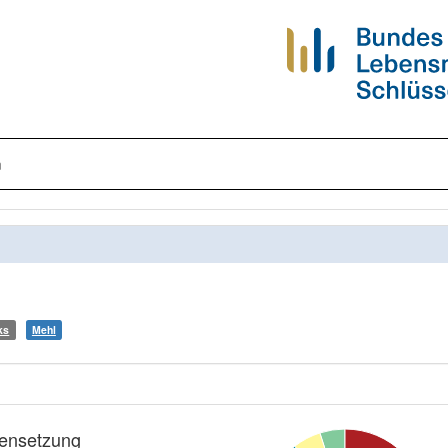
n
ks
Mehl
nsetzung