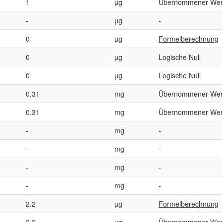
1
µg
Übernommener Wer
-
µg
-
0
µg
Formelberechnung
0
µg
Logische Null
0
µg
Logische Null
0.31
mg
Übernommener Wer
0.31
mg
Übernommener Wer
-
mg
-
-
mg
-
-
mg
-
-
mg
-
2.2
µg
Formelberechnung
2.2
µg
Übernommener Wer