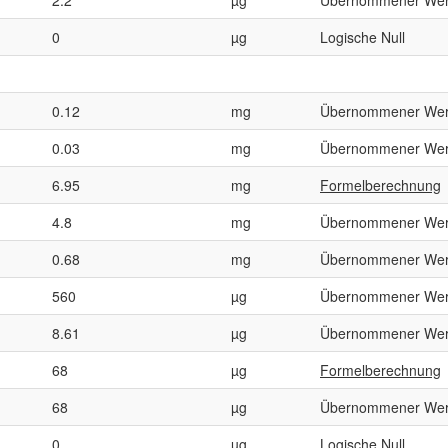
0
µg
Logische Null
0.12
mg
Übernommener Wer
0.03
mg
Übernommener Wer
6.95
mg
Formelberechnung
4.8
mg
Übernommener Wer
0.68
mg
Übernommener Wer
560
µg
Übernommener Wer
8.61
µg
Übernommener Wer
68
µg
Formelberechnung
68
µg
Übernommener Wer
0
µg
Logische Null