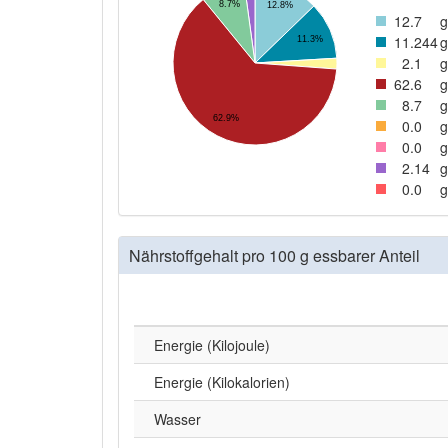
8.7%
12.8%
12
.7
g
11
.244
g
11.3%
2
.1
g
62
.6
g
8
.7
g
62.9%
0
.0
g
0
.0
g
2
.14
g
0
.0
g
Nährstoffgehalt pro 100 g essbarer Anteil
Energie (Kilojoule)
Energie (Kilokalorien)
Wasser