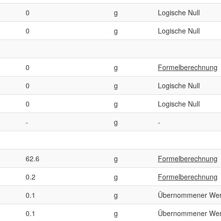
0
g
Logische Null
0
g
Logische Null
0
g
Formelberechnung
0
g
Logische Null
0
g
Logische Null
-
g
-
62.6
g
Formelberechnung
0.2
g
Formelberechnung
0.1
g
Übernommener Wer
0.1
g
Übernommener Wer