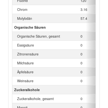
Fluorid
120
Chrom
3.16
Molybdän
57.4
Organische Säuren
Organische Säuren, gesamt
0
Essigsäure
0
Zitronensäure
0
Milchsäure
0
Äpfelsäure
0
Weinsäure
0
Zuckeralkohole
Zuckeralkohole, gesamt
0
Mannit
0