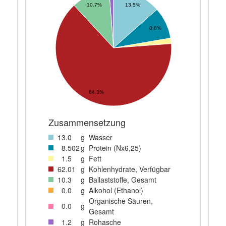
10.7%
13.5%
8.8%
64.3%
Zusammensetzung
13
.0
g
Wasser
8
.502
g
Protein (Nx6,25)
1
.5
g
Fett
62
.01
g
Kohlenhydrate, Verfügbar
10
.3
g
Ballaststoffe, Gesamt
0
.0
g
Alkohol (Ethanol)
Organische Säuren,
0
.0
g
Gesamt
1
.2
g
Rohasche