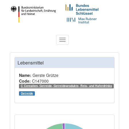
Toggle
navigation
Lebensmittel
Name:
Gerste Grütze
Code:
C147000
C Cerealien, Getreide, Getreideprodukte, Reis- und Haferdrinks
Getreide