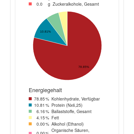
0
.0
g
Zuckeralkohole, Gesamt
10.81%
78.85%
Energiegehalt
78
.85
%
Kohlenhydrate, Verfügbar
10
.81
%
Protein (Nx6,25)
6
.16
%
Ballaststoffe, Gesamt
4
.15
%
Fett
0
.00
%
Alkohol (Ethanol)
Organische Säuren,
0
.00
%